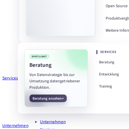
Open Source
Produktvergl
Weitere Info
SERVICES
SPOTLIGHT
Beratung
Beratung
Entwicklung
Von Datenstrategie bis zur
Services
Umsetzung datengetriebener
Training
Produktion.
Beratung ansehen
Unternehmen
Unternehmen