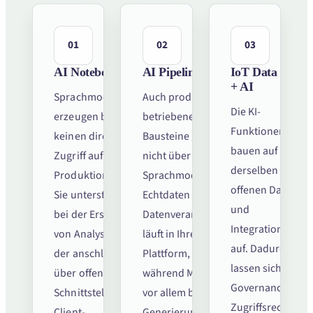
01
02
03
AI Notebooks
AI Pipelines
IoT Data Hub
+ AI
Sprachmodelle
Auch produktiv
Die KI-
erzeugen bei uns
betriebene KI-
Funktionen
keinen direkten
Bausteine greifen
bauen auf
Zugriff auf
nicht über das
derselben
Produktionsdaten.
Sprachmodell auf
offenen Daten-
Sie unterstützen
Echtdaten zu. Die
und
bei der Erstellung
Datenverarbeitung
Integrationsbasis
von Analysecode,
läuft in Ihrer
auf. Dadurch
der anschließend
Plattform,
lassen sich
über offene
während Modelle
Governance,
Schnittstellen und
vor allem bei der
Zugriffsrechte
Client-
Generierung und