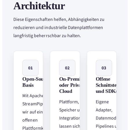
Architektur
Diese Eigenschaften helfen, Abhängigkeiten zu
reduzieren und industrielle Datenplattformen
langfristig beherrschbar zu halten.
01
02
03
Open-Source-
On-Premise
Offene
Basis
oder Private
Schnittstellen
Cloud
und SDKs
Mit Apache
Plattform,
Eigene
StreamPipes setzen
Speicher und
Adapter,
wir auf einen
Integrationslogik
Datenmodelle,
offenen
lassen sich im
Pipelines und
Plattformkern, den