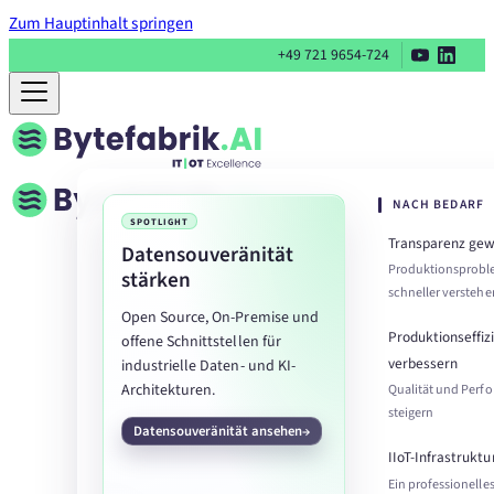
Zum Hauptinhalt springen
+49 721 9654-724
NACH BEDARF
SPOTLIGHT
Transparenz ge
Datensouveränität
Produktionsprob
stärken
schneller verstehe
Open Source, On-Premise und
Produktionseffiz
offene Schnittstellen für
verbessern
industrielle Daten- und KI-
Architekturen.
Qualität und Perf
steigern
Datensouveränität ansehen
IIoT-Infrastruktu
Ein professionelle