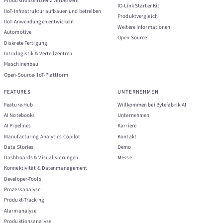
Produktionseffizienz verbessern
IO-Link Starter Kit
IIoT-Infrastruktur aufbauen und betreiben
Produktvergleich
IIoT-Anwendungen entwickeln
Weitere Informationen
Automotive
Open Source
Diskrete Fertigung
Intralogistik & Verteilzentren
Maschinenbau
Open-Source-IIoT-Plattform
FEATURES
UNTERNEHMEN
Feature-Hub
Willkommen bei Bytefabrik.AI
AI Notebooks
Unternehmen
AI Pipelines
Karriere
Manufacturing Analytics Copilot
Kontakt
Data Stories
Demo
Dashboards & Visualisierungen
Messe
Konnektivität & Datenmanagement
Developer-Tools
Prozessanalyse
Produkt-Tracking
Alarmanalyse
Produktionsanalyse