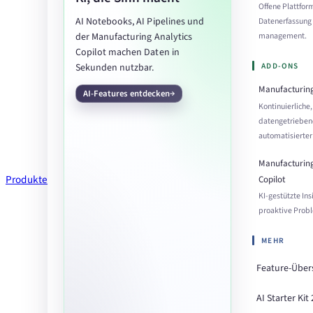
Offene Plattform
AI Notebooks, AI Pipelines und
Datenerfassung 
der Manufacturing Analytics
management.
Copilot machen Daten in
ADD-ONS
Sekunden nutzbar.
Manufacturing
AI-Features entdecken
Kontinuierliche,
datengetrieben
automatisierter
Manufacturing
Produkte
Copilot
KI-gestützte Ins
proaktive Prob
MEHR
Feature-Über
AI Starter Kit