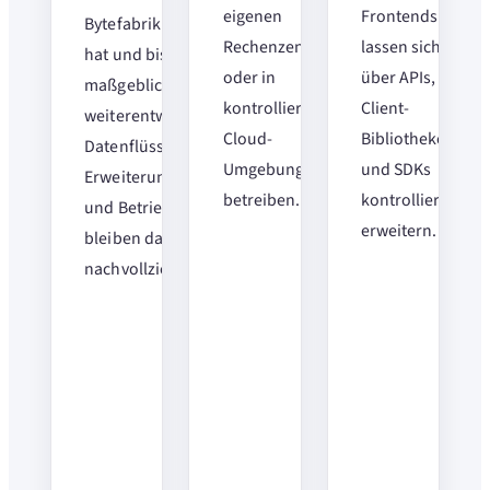
eigenen
Frontends
Bytefabrik initiiert
Rechenzentrum
lassen sich
hat und bis heute
oder in
über APIs,
maßgeblich
kontrollierten
Client-
weiterentwickelt.
Cloud-
Bibliotheken
Datenflüsse,
Umgebungen
und SDKs
Erweiterungspunkte
betreiben.
kontrolliert
und Betriebsmodell
erweitern.
bleiben dadurch
nachvollziehbar.