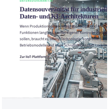
DATENSOUVERÄNITÄT
Datensouveränität für industriell
Daten- und KI-Architekturen
Wenn Produktionsdaten, Integrationslogik und KI-
Funktionen langfristig unter eigener Kontrolle bleiben
sollen, braucht es offene Technologie, kontrollierbare
Betriebsmodelle und klare Schnittstellen statt Lock-in.
Zur IIoT-Plattform