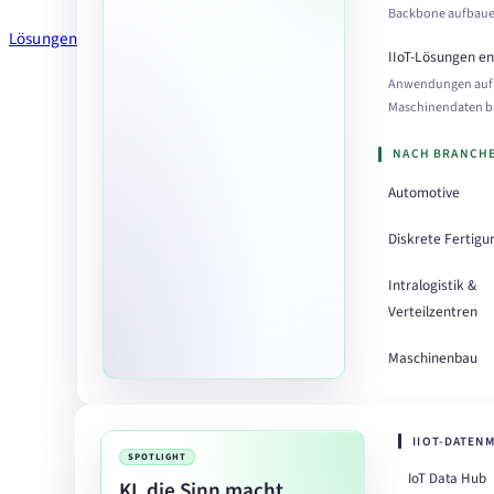
Backbone aufbau
Lösungen
IIoT-Lösungen e
Anwendungen auf
Maschinendaten 
NACH BRANCH
Automotive
Diskrete Fertigu
Intralogistik &
Verteilzentren
Maschinenbau
IIOT-DATEN
SPOTLIGHT
IoT Data Hub
KI, die Sinn macht