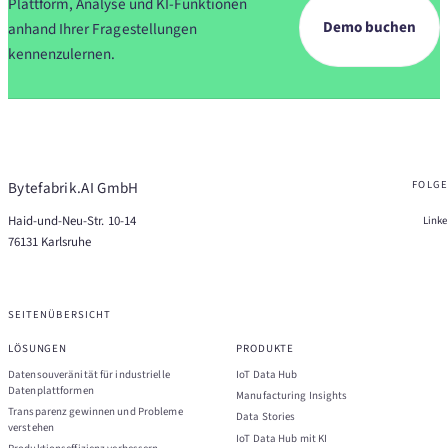
Plattform, Analyse und KI-Funktionen
Demo buchen
anhand Ihrer Fragestellungen
kennenzulernen.
Bytefabrik.AI GmbH
FOLGE
Haid-und-Neu-Str. 10-14
Link
76131 Karlsruhe
SEITENÜBERSICHT
LÖSUNGEN
PRODUKTE
Datensouveränität für industrielle
IoT Data Hub
Datenplattformen
Manufacturing Insights
Transparenz gewinnen und Probleme
Data Stories
verstehen
IoT Data Hub mit KI