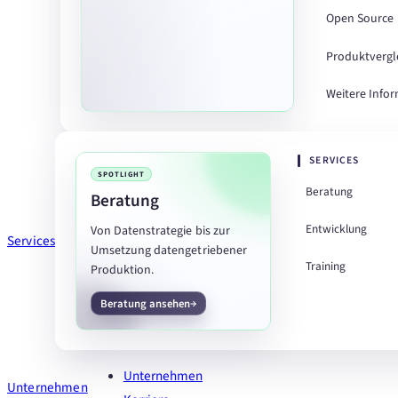
Open Source
Produktvergl
Weitere Info
SERVICES
SPOTLIGHT
Beratung
Beratung
Entwicklung
Von Datenstrategie bis zur
Services
Umsetzung datengetriebener
Training
Produktion.
Beratung ansehen
Unternehmen
Unternehmen