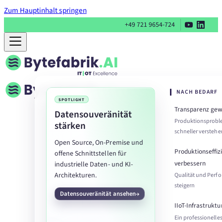
Zum Hauptinhalt springen
+49 721 9654-724
NACH BEDARF
SPOTLIGHT
Transparenz ge
Datensouveränität
Produktionsprob
stärken
schneller verstehe
Open Source, On-Premise und
Produktionseffiz
offene Schnittstellen für
verbessern
industrielle Daten- und KI-
Architekturen.
Qualität und Perf
steigern
Datensouveränität ansehen
IIoT-Infrastruktu
Ein professionelle