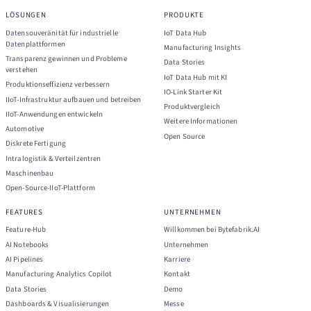
LÖSUNGEN
PRODUKTE
Datensouveränität für industrielle
IoT Data Hub
Datenplattformen
Manufacturing Insights
Transparenz gewinnen und Probleme
Data Stories
verstehen
IoT Data Hub mit KI
Produktionseffizienz verbessern
IO-Link Starter Kit
IIoT-Infrastruktur aufbauen und betreiben
Produktvergleich
IIoT-Anwendungen entwickeln
Weitere Informationen
Automotive
Open Source
Diskrete Fertigung
Intralogistik & Verteilzentren
Maschinenbau
Open-Source-IIoT-Plattform
FEATURES
UNTERNEHMEN
Feature-Hub
Willkommen bei Bytefabrik.AI
AI Notebooks
Unternehmen
AI Pipelines
Karriere
Manufacturing Analytics Copilot
Kontakt
Data Stories
Demo
Dashboards & Visualisierungen
Messe