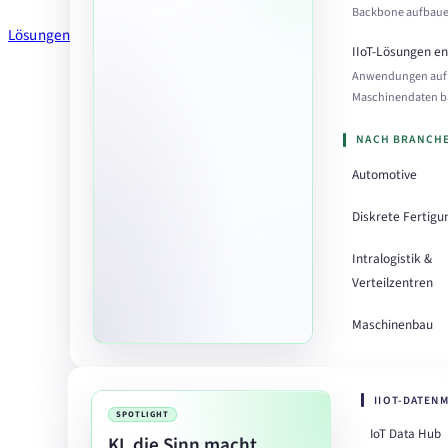
Backbone aufbau
Lösungen
IIoT-Lösungen e
Anwendungen auf
Maschinendaten 
NACH BRANCH
Automotive
Diskrete Fertigu
Intralogistik &
Verteilzentren
Maschinenbau
IIOT-DATEN
SPOTLIGHT
IoT Data Hub
KI, die Sinn macht