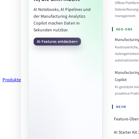
Offene Plattform
AI Notebooks, AI Pipelines und
Datenerfassung 
der Manufacturing Analytics
management.
Copilot machen Daten in
ADD-ONS
Sekunden nutzbar.
Manufacturing
AI-Features entdecken
Kontinuierliche,
datengetrieben
automatisierter
Manufacturing
Produkte
Copilot
KI-gestützte Ins
proaktive Prob
MEHR
Feature-Über
AI Starter Kit