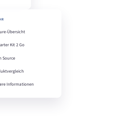
HR
ure-Übersicht
tarter Kit 2 Go
n Source
uktvergleich
ere Informationen