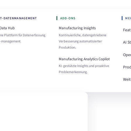
OT-DATENMANAGEMENT
ADD-ONS
ME
 Data Hub
Manufacturing Insights
Feat
ne Plattform für Datenerfassung
Kontinuierliche, datengetriebene
 -management.
Verbesserung automatisierter
AI S
Produktion.
Ope
Manufacturing Analytics Copilot
KI-gestützte Insights und proaktive
Prod
Problemerkennung.
Weit