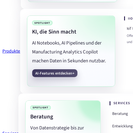
II
SPOTLIGHT
IoT
KI, die Sinn macht
Offe
und
AI Notebooks, AI Pipelines und der
Produkte
Manufacturing Analytics Copilot
machen Daten in Sekunden nutzbar.
AI-Features entdecken
SERVICES
SPOTLIGHT
Beratung
Beratung
Entwicklung
Von Datenstrategie bis zur