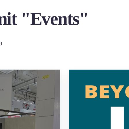
mit "Events"
d