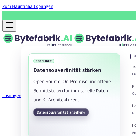
Zum Hauptinhalt springen
N
SPOTLIGHT
T
Datensouveränität stärken
Pr
Open Source, On-Premise und offene
Pr
Schnittstellen für industrielle Daten-
Qu
Lösungen
und KI-Architekturen.
II
Datensouveränität ansehen
Ei
II
An