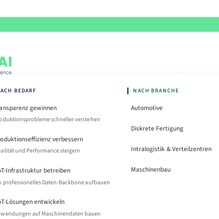
ACH BEDARF
NACH BRANCHE
ransparenz gewinnen
Automotive
oduktionsprobleme schneller verstehen
Diskrete Fertigung
oduktionseffizienz verbessern
Intralogistik & Verteilzentren
alität und Performance steigern
Maschinenbau
oT-Infrastruktur betreiben
n professionelles Daten-Backbone aufbauen
oT-Lösungen entwickeln
wendungen auf Maschinendaten bauen