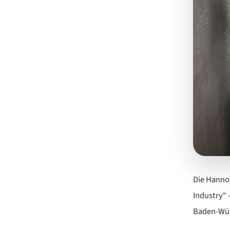
Die Hannov
Industry“ 
Baden‑Wür