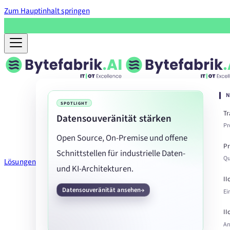
Zum Hauptinhalt springen
N
SPOTLIGHT
T
Datensouveränität stärken
Pr
Open Source, On-Premise und offene
Pr
Schnittstellen für industrielle Daten-
Qu
Lösungen
und KI-Architekturen.
II
Datensouveränität ansehen
Ei
II
An