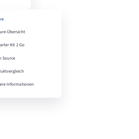
HR
ure-Übersicht
tarter Kit 2 Go
n Source
uktvergleich
ere Informationen