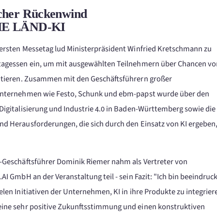
scher Rückenwind
HE LÄND‑KI
ersten Messetag lud Ministerpräsident Winfried Kretschmann zu
tagessen ein, um mit ausgewählten Teilnehmern über Chancen vo
kutieren. Zusammen mit den Geschäftsführern großer
unternehmen wie Festo, Schunk und ebm-papst wurde über den
Digitalisierung und Industrie 4.0 in Baden-Württemberg sowie die
d Herausforderungen, die sich durch den Einsatz von KI ergeben
-Geschäftsführer Dominik Riemer nahm als Vertreter von
.AI GmbH an der Veranstaltung teil - sein Fazit: "Ich bin beeindruc
elen Initiativen der Unternehmen, KI in ihre Produkte zu integrier
eine sehr positive Zukunftsstimmung und einen konstruktiven