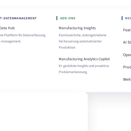
OT-DATENMANAGEMENT
ADD-ONS
ME
 Data Hub
Manufacturing Insights
Feat
ne Plattform für Datenerfassung
Kontinuierliche, datengetriebene
 -management.
Verbesserung automatisierter
AI S
Produktion.
Ope
Manufacturing Analytics Copilot
KI-gestützte Insights und proaktive
Prod
Problemerkennung.
Weit