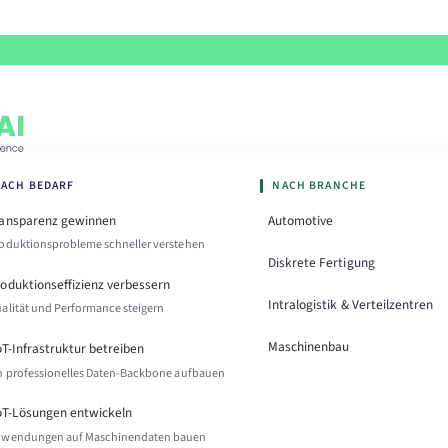
ACH BEDARF
NACH BRANCHE
ransparenz gewinnen
Automotive
oduktionsprobleme schneller verstehen
Diskrete Fertigung
oduktionseffizienz verbessern
Intralogistik & Verteilzentren
alität und Performance steigern
Maschinenbau
oT-Infrastruktur betreiben
n professionelles Daten-Backbone aufbauen
oT-Lösungen entwickeln
wendungen auf Maschinendaten bauen