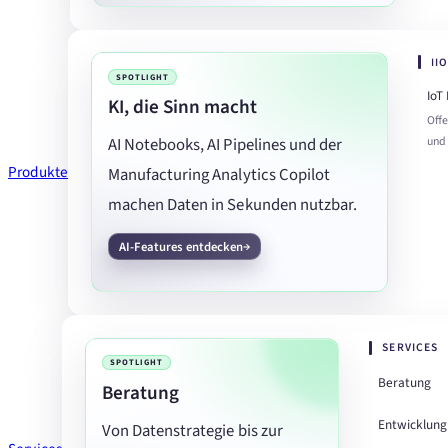
II
SPOTLIGHT
IoT
KI, die Sinn macht
Offe
und
AI Notebooks, AI Pipelines und der
Produkte
Manufacturing Analytics Copilot
machen Daten in Sekunden nutzbar.
AI-Features entdecken
SERVICES
SPOTLIGHT
Beratung
Beratung
Entwicklung
Von Datenstrategie bis zur