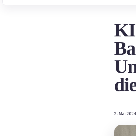
KI
Ba
Un
di
2. Mai 202