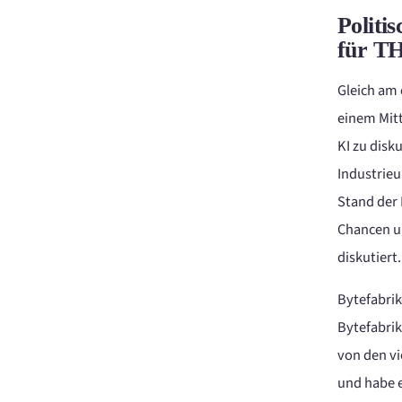
Politi
für T
Gleich am 
einem Mit
KI zu dis
Industrie
Stand der 
Chancen un
diskutiert.
Bytefabrik
Bytefabrik
von den vi
und habe 