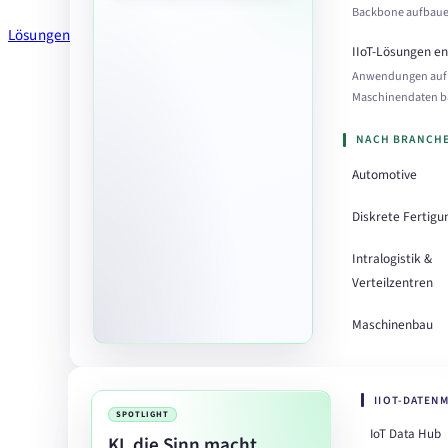
Backbone aufbau
Lösungen
IIoT-Lösungen e
Anwendungen auf
Maschinendaten 
NACH BRANCH
Automotive
Diskrete Fertigu
Intralogistik &
Verteilzentren
Maschinenbau
IIOT-DATEN
SPOTLIGHT
IoT Data Hub
KI, die Sinn macht