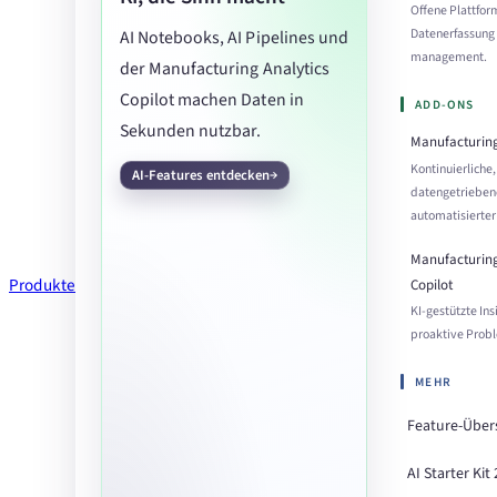
Offene Plattfor
Datenerfassung 
AI Notebooks, AI Pipelines und
management.
der Manufacturing Analytics
Copilot machen Daten in
ADD-ONS
Sekunden nutzbar.
Manufacturing
Kontinuierliche,
AI-Features entdecken
datengetrieben
automatisierter
Manufacturing
Produkte
Copilot
KI-gestützte Ins
proaktive Prob
MEHR
Feature-Über
AI Starter Kit