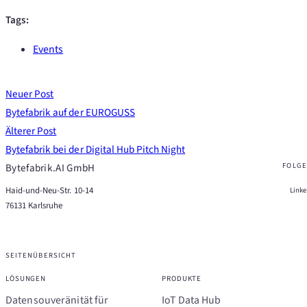
Tags:
Events
Neuer Post
Bytefabrik auf der EUROGUSS
Älterer Post
Bytefabrik bei der Digital Hub Pitch Night
Bytefabrik.AI GmbH
FOLGE
Haid-und-Neu-Str. 10-14
Link
76131 Karlsruhe
SEITENÜBERSICHT
LÖSUNGEN
PRODUKTE
Datensouveränität für
IoT Data Hub