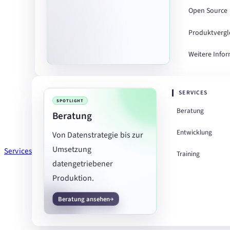
Open Source
Produktvergl
Weitere Info
SERVICES
SPOTLIGHT
Beratung
Beratung
Entwicklung
Von Datenstrategie bis zur
Umsetzung
Services
Training
datengetriebener
Produktion.
Beratung ansehen