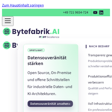
Zum Hauptinhalt springen
+49 721 9654-724
NACH BEDARF
SPOTLIGHT
Transparenz ge
Datensouveränität
Produktionsprob
stärken
schneller verstehe
Open Source, On-Premise
Produktionseffiz
und offene Schnittstellen
verbessern
für industrielle Daten- und
Qualität und Perf
KI-Architekturen.
steigern
IIoT-Infrastruktu
Datensouveränität ansehen
Ein professionelle